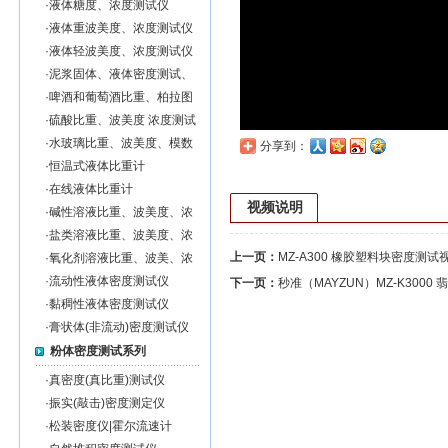
·
液体糖度、浓度测试仪
·
液体重波美度、浓度测试仪
·
液体轻波美度、浓度测试仪
·
泥浆固体、液体密度测试、
泥浆固形物％含量测试仪
·
啤酒和葡萄酒比重、柏拉图
度、浓度测试仪
·
硫酸比重、波美度 浓度测试
仪
·
水玻璃比重、波美度、模数
分享到：
测试仪
·
恒温式液体比重计
·
在线液体比重计
视频说明
·
碱性溶液比重、波美度、浓
度测试仪
·
盐类溶液比重、波美度、浓
度测试仪
上一页：
MZ-A300 橡胶塑料块密度测试
·
氧化剂溶液比重、波美、浓
度测试仪
·
流动性液体密度测试仪
下一页：
秒准（MAYZUN）MZ-K300
·
黏稠性液体密度测试仪
·
膏状体(非流动)密度测试仪
粉体密度测试系列
·
真密度(真比重)测试仪
·
振实(敲击)密度测定仪
·
松装密度仪|霍尔流速计