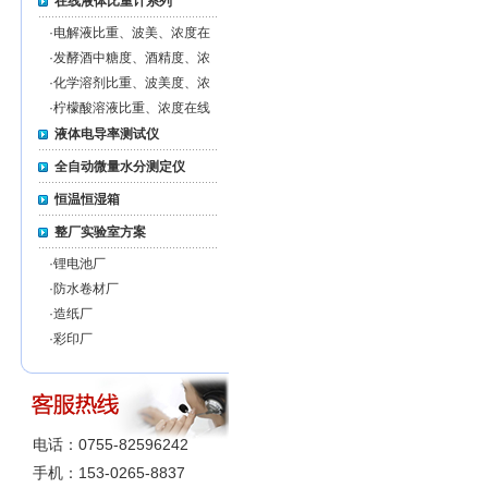
在线液体比重计系列
·
电解液比重、波美、浓度在
线监测仪MZ-EL-ON-LINE
·
发酵酒中糖度、酒精度、浓
度在线监测仪MZ-FW-
·
化学溶剂比重、波美度、浓
ONLINE
度在线监测仪MZ-CS-ON-
·
柠檬酸溶液比重、浓度在线
LINE
监测仪MZ-CA-ON-LINE
液体电导率测试仪
全自动微量水分测定仪
恒温恒湿箱
整厂实验室方案
·
锂电池厂
·
防水卷材厂
·
造纸厂
·
彩印厂
电话：0755-82596242
手机：153-0265-8837